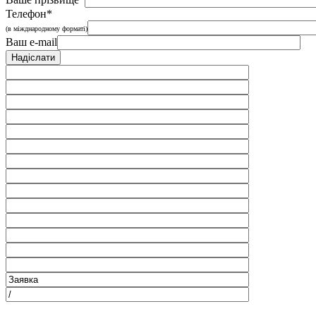
Телефон*
(в міжднародному форматі)
Ваш e-mail