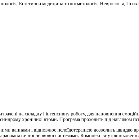
ологія, Естетична медицина та косметологія, Неврологія, Психіат
итрачені на складну і інтенсивну роботу, для наповнення емоцій
 синдрому хронічної втоми. Програма проходить під наглядом пс
ними ваннами і відновлює пелоїдотерапією дозволить швидко вр
і парасимпатичної нервової системами. Комплекс внутрішньовенни