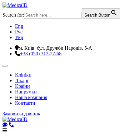
Search for:
Search Button
Eng
Рус
Укр
м. Київ, бул. Дружби Народів, 5-А
+38 (050) 312-27-68
Клініки
Лікарі
Країни
Напрямки
Наша компанія
Контакти
Замовити дзвінок