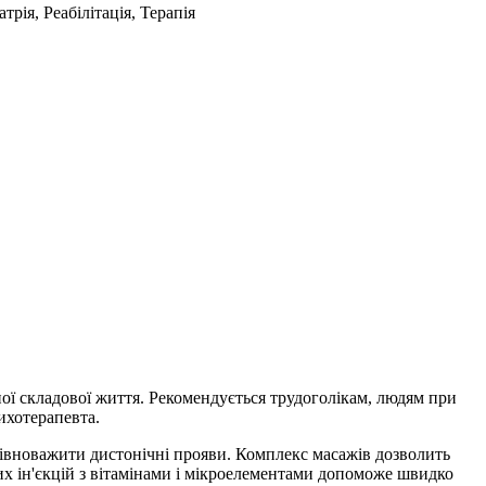
рія, Реабілітація, Терапія
ної складової життя. Рекомендується трудоголікам, людям при
ихотерапевта.
івноважити дистонічні прояви. Комплекс масажів дозволить
х ін'єкцій з вітамінами і мікроелементами допоможе швидко