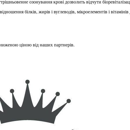
ішньовенне озонування крові дозволить відчути біоревіталізацію
відношення білків, жирів і вуглеводів, мікроелементів і вітамін
 зниженою ціною від наших партнерів.