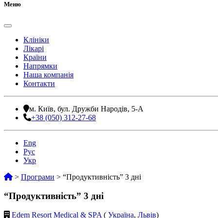
Меню
Клініки
Лікарі
Країни
Напрямки
Наша компанія
Контакти
м. Київ, бул. Дружби Народів, 5-А
+38 (050) 312-27-68
Eng
Рус
Укр
>
Програми
>
“Продуктивність” 3 дні
“Продуктивність” 3 дні
Edem Resort Medical & SPA
(
Україна
,
Львів
)