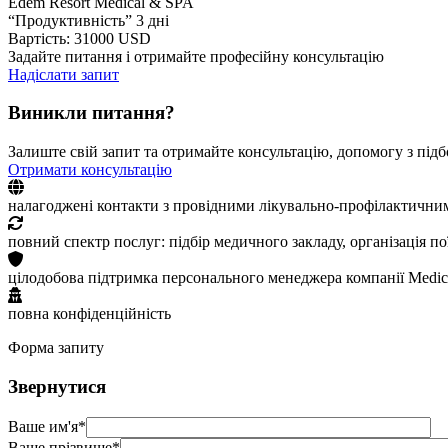
Edem Resort Medical & SPA
“Продуктивність” 3 дні
Вартість: 31000 USD
Задайте питання і отримайте професійну консультацію
Надіслати запит
Виникли питання?
Залиште свій запит та отримайте консультацію, допомогу з підб
Отримати консультацію
налагоджені контакти з провідними лікувально-профілактични
повний спектр послуг: підбір медичного закладу, організація п
цілодобова підтримка персонального менеджера компанії Medic
повна конфіденційність
Форма запиту
Звернутися
Ваше им'я*
Ваше прізвище*