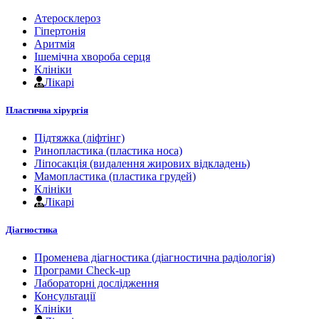
Атеросклероз
Гіпертонія
Аритмія
Ішемічна хвороба серця
Клініки
Лікарі
Пластична хірургія
Підтяжка (ліфтінг)
Ринопластика (пластика носа)
Ліпосакція (видалення жирових відкладень)
Мамопластика (пластика грудей)
Клініки
Лікарі
Діагностика
Променева діагностика (діагностична радіологія)
Програми Check-up
Лабораторні дослідження
Консультації
Клініки