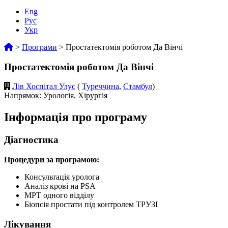
Eng
Рус
Укр
>
Програми
>
Простатектомія роботом Да Вінчі
Простатектомія роботом Да Вінчі
Лів Хоспітал Улус
(
Туреччина
,
Стамбул
)
Напрямок: Урологія, Хірургія
Інформація про програму
Діагностика
Процедури за програмою:
Консультація уролога
Аналіз крові на PSA
МРТ одного відділу
Біопсія простати під контролем ТРУЗІ
Лікування