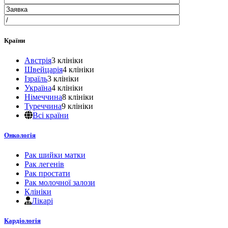
Країни
Австрія
3 клініки
Швейцарія
4 клініки
Ізраїль
3 клініки
Україна
4 клініки
Німеччина
8 клініки
Туреччина
9 клініки
Всі країни
Онкологія
Рак шийки матки
Рак легенів
Рак простати
Рак молочної залози
Клініки
Лікарі
Кардіологія