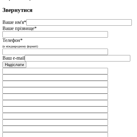
Звернутися
Ваше им'я*
Ваше прізвище*
Телефон*
(в міжднародному форматі)
Ваш e-mail