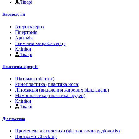
Лікарі
Кардіологія
Атеросклероз
Гіпертонія
Аритмія
Ішемічна хвороба серця
Клініки
Лікарі
Пластична хірургія
Підтяжка (ліфтінг)
Ринопластика (пластика носа)
Ліпосакція (видалення жирових відкладень)
Мамопластика (пластика грудей)
Клініки
Лікарі
Діагностика
Променева діагностика (діагностична радіологія)
Програми Check-up