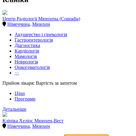
Центр Радіології Мюнхена (Conradia)
Німеччина
,
Мюнхен
Акушерство і гінекологія
Гастроентерологія
Діагностика
Кардіологія
Мамологія
Неврологія
Онкогематологія
···
Прийом лікаря: Вартість за запитом
Ціни
Програми
Детальніше
Клініка Хеліос Мюнхен-Вест
Німеччина
,
Мюнхен