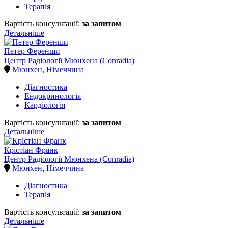
Терапія
Вартість консультації:
за запитом
Детальніше
Петер Ференши
Центр Радіології Мюнхена (Conradia)
Мюнхен
,
Німеччина
Діагностика
Ендокринологія
Кардіологія
Вартість консультації:
за запитом
Детальніше
Крістіан Франк
Центр Радіології Мюнхена (Conradia)
Мюнхен
,
Німеччина
Діагностика
Терапія
Вартість консультації:
за запитом
Детальніше