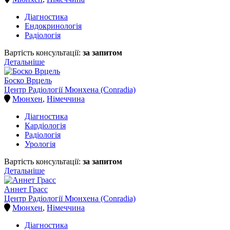
Діагностика
Ендокринологія
Радіологія
Вартість консультації:
за запитом
Детальніше
Боско Врцель
Центр Радіології Мюнхена (Conradia)
Мюнхен
,
Німеччина
Діагностика
Кардіологія
Радіологія
Урологія
Вартість консультації:
за запитом
Детальніше
Аннет Грасс
Центр Радіології Мюнхена (Conradia)
Мюнхен
,
Німеччина
Діагностика