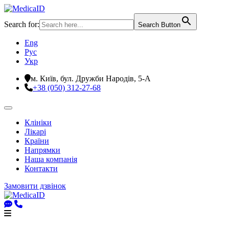
Search for:
Search Button
Eng
Рус
Укр
м. Київ, бул. Дружби Народів, 5-А
+38 (050) 312-27-68
Клініки
Лікарі
Країни
Напрямки
Наша компанія
Контакти
Замовити дзвінок