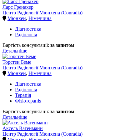
Ларс Гренахер
Центр Радіології Мюнхена (Conradia)
Мюнхен
,
Німеччина
Діагностика
Радіологія
Вартість консультації:
за запитом
Детальніше
Торстен Беме
Центр Радіології Мюнхена (Conradia)
Мюнхен
,
Німеччина
Діагностика
Радіологія
Терапія
Фізіотерапія
Вартість консультації:
за запитом
Детальніше
Аксель Вагенманн
Центр Радіології Мюнхена (Conradia)
Мюнхен
,
Німеччина