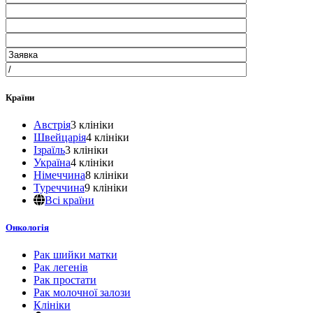
Країни
Австрія
3 клініки
Швейцарія
4 клініки
Ізраїль
3 клініки
Україна
4 клініки
Німеччина
8 клініки
Туреччина
9 клініки
Всі країни
Онкологія
Рак шийки матки
Рак легенів
Рак простати
Рак молочної залози
Клініки