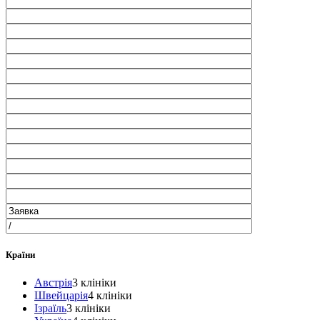
Країни
Австрія
3 клініки
Швейцарія
4 клініки
Ізраїль
3 клініки