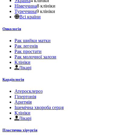
Україна
4 клініки
Німеччина
8 клініки
Туреччина
9 клініки
Всі країни
Онкологія
Рак шийки матки
Рак легенів
Рак простати
Рак молочної залози
Клініки
Лікарі
Кардіологія
Атеросклероз
Гіпертонія
Аритмія
Ішемічна хвороба серця
Клініки
Лікарі
Пластична хірургія