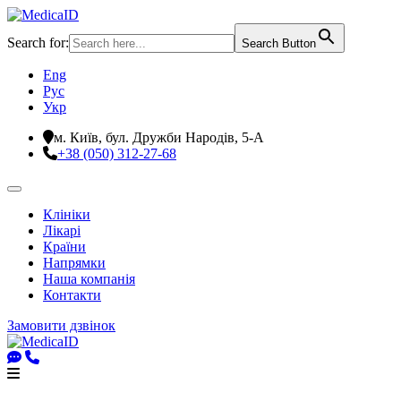
Search for:
Search Button
Eng
Рус
Укр
м. Київ, бул. Дружби Народів, 5-А
+38 (050) 312-27-68
Клініки
Лікарі
Країни
Напрямки
Наша компанія
Контакти
Замовити дзвінок