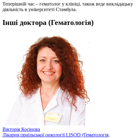
Теперішній час – гематолог у клініці, також веде викладацьку
діяльність в університеті Стамбула.
Інші доктора (Гематологія)
Вікторія Косінова
Лікарня ізраїльської онкології LISOD (Гематологія,