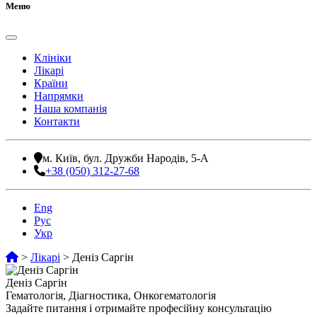
Меню
Клініки
Лікарі
Країни
Напрямки
Наша компанія
Контакти
м. Київ, бул. Дружби Народів, 5-А
+38 (050) 312-27-68
Eng
Рус
Укр
>
Лікарі
>
Деніз Саргін
Деніз Саргін
Гематологія, Діагностика, Онкогематологія
Задайте питання і отримайте професійну консультацію