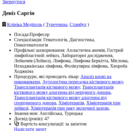
Звернутися
Деніз Саргін
Клініка Медіполь
(
Туреччина
,
Стамбул
)
Посада:
Професор
Спеціалізація:
Гематологія, Діагностика,
Онкогематологія
Профільні захворювання:
Апластична анемія, Гострий
лімфобластний лейкоз, Лабораторні дослідження,
Лейкемія (Лейкоз), Лімфома, Лімфома Беркітта, Мієлома,
Неходжкінська лімфома, Фолікулярна лімфома, Хвороба
Ходжкіна
Процедури, які проводить лікар:
Аналіз крові на
онкомаркери
,
Аутологічна пересадка кісткового мозку
,
Трансплантація кісткового мозку
,
Трансплантація
кісткового мозку алогенна від нерідного донора
,
Трансплантація кісткового мозку алогенна від
спорідненого донора
,
Хіміотерапія
,
Хіміотерапія при
лейкозі
,
Хіміотерапія при раку молочної залози
,
Знання мов:
Англійська, Турецька
Досвід (років):
47
Вартість консультації: за запитом
Надіслати запит