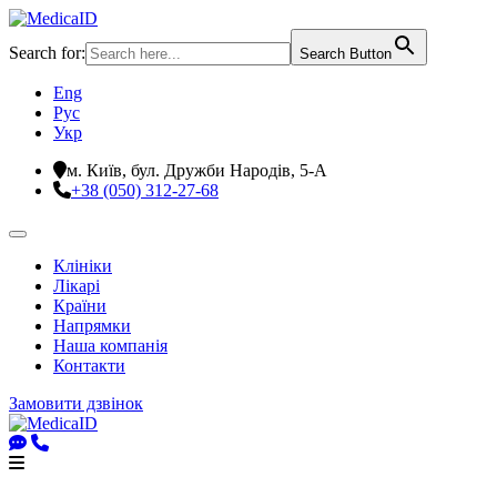
Search for:
Search Button
Eng
Рус
Укр
м. Київ, бул. Дружби Народів, 5-А
+38 (050) 312-27-68
Клініки
Лікарі
Країни
Напрямки
Наша компанія
Контакти
Замовити дзвінок