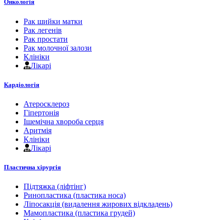
Онкологія
Рак шийки матки
Рак легенів
Рак простати
Рак молочної залози
Клініки
Лікарі
Кардіологія
Атеросклероз
Гіпертонія
Ішемічна хвороба серця
Аритмія
Клініки
Лікарі
Пластична хірургія
Підтяжка (ліфтінг)
Ринопластика (пластика носа)
Ліпосакція (видалення жирових відкладень)
Мамопластика (пластика грудей)