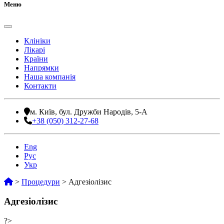
Меню
Клініки
Лікарі
Країни
Напрямки
Наша компанія
Контакти
м. Київ, бул. Дружби Народів, 5-А
+38 (050) 312-27-68
Eng
Рус
Укр
>
Процедури
>
Адгезіолізис
Адгезіолізис
?>