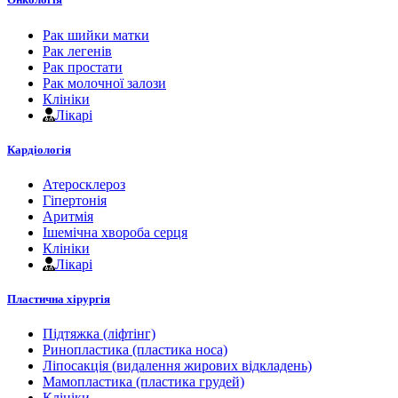
Рак шийки матки
Рак легенів
Рак простати
Рак молочної залози
Клініки
Лікарі
Кардіологія
Атеросклероз
Гіпертонія
Аритмія
Ішемічна хвороба серця
Клініки
Лікарі
Пластична хірургія
Підтяжка (ліфтінг)
Ринопластика (пластика носа)
Ліпосакція (видалення жирових відкладень)
Мамопластика (пластика грудей)
Клініки