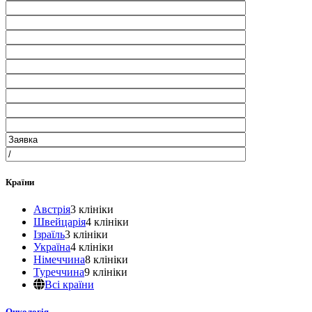
Країни
Австрія
3 клініки
Швейцарія
4 клініки
Ізраїль
3 клініки
Україна
4 клініки
Німеччина
8 клініки
Туреччина
9 клініки
Всі країни
Онкологія