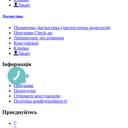
Лікарі
Діагностика
Променева діагностика (діагностична радіологія)
Програми Check-up
Лабораторні дослідження
Консультації
Клініки
Лікарі
Інформація
Клініки
Лікарі
Програми
Процедури
Отримати консультацію
Політика конфіденційності
Приєднуйтесь