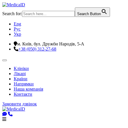
Search for:
Search Button
Eng
Рус
Укр
м. Київ, бул. Дружби Народів, 5-А
+38 (050) 312-27-68
Клініки
Лікарі
Країни
Напрямки
Наша компанія
Контакти
Замовити дзвінок