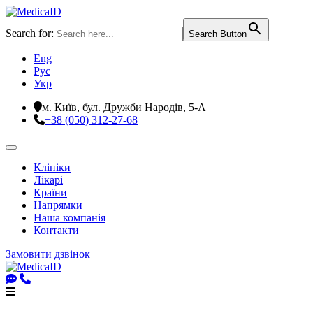
Search for:
Search Button
Eng
Рус
Укр
м. Київ, бул. Дружби Народів, 5-А
+38 (050) 312-27-68
Клініки
Лікарі
Країни
Напрямки
Наша компанія
Контакти
Замовити дзвінок