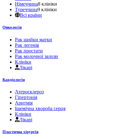
Німеччина
8 клініки
Туреччина
9 клініки
Всі країни
Онкологія
Рак шийки матки
Рак легенів
Рак простати
Рак молочної залози
Клініки
Лікарі
Кардіологія
Атеросклероз
Гіпертонія
Аритмія
Ішемічна хвороба серця
Клініки
Лікарі
Пластична хірургія