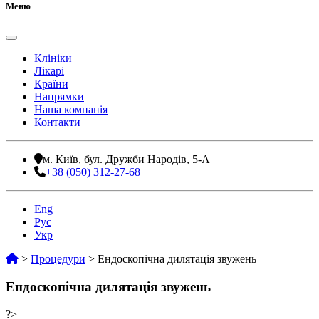
Меню
Клініки
Лікарі
Країни
Напрямки
Наша компанія
Контакти
м. Київ, бул. Дружби Народів, 5-А
+38 (050) 312-27-68
Eng
Рус
Укр
>
Процедури
>
Ендоскопічна дилятація звужень
Ендоскопічна дилятація звужень
?>