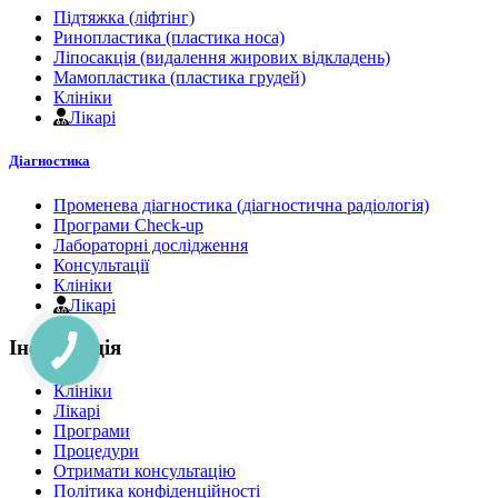
Підтяжка (ліфтінг)
Ринопластика (пластика носа)
Ліпосакція (видалення жирових відкладень)
Мамопластика (пластика грудей)
Клініки
Лікарі
Діагностика
Променева діагностика (діагностична радіологія)
Програми Check-up
Лабораторні дослідження
Консультації
Клініки
Лікарі
Інформація
Клініки
Лікарі
Програми
Процедури
Отримати консультацію
Політика конфіденційності