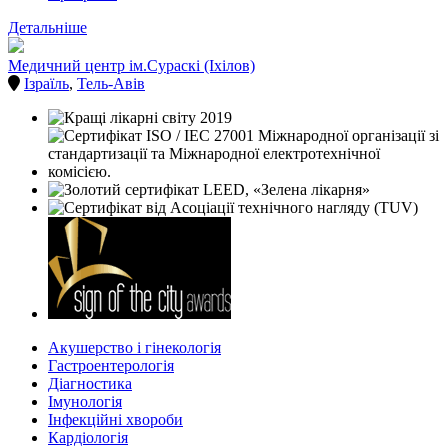
Детальніше
Медичний центр ім.Сураскі (Іхілов)
Ізраїль
,
Тель-Авів
Акушерство і гінекологія
Гастроентерологія
Діагностика
Імунологія
Інфекційні хвороби
Кардіологія