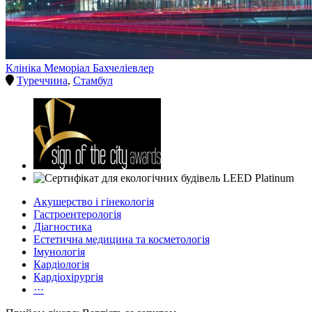
Клініка Меморіал Бахчеліевлер
Туреччина
,
Стамбул
Акушерство і гінекологія
Гастроентерологія
Діагностика
Естетична медицина та косметологія
Імунологія
Кардіологія
Кардіохірургія
···