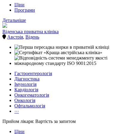
Ціни
Програми
Детальніше
Віденська приватна клініка
Австрія
,
Відень
Гастроентерологія
Діагностика
Імунологія
Кардіологія
Онкогематологія
Онкологія
Офтальмологія
···
Прийом лікаря: Вартість за запитом
Ціни