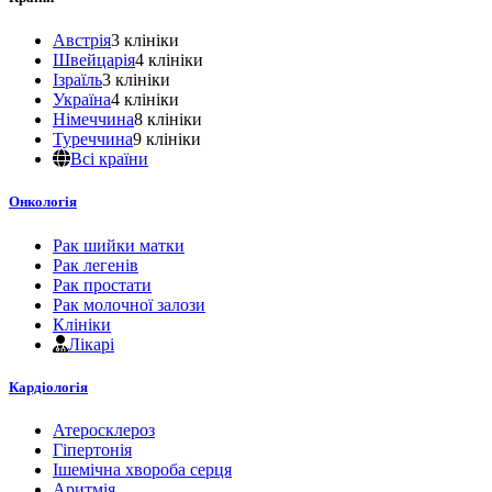
Австрія
3 клініки
Швейцарія
4 клініки
Ізраїль
3 клініки
Україна
4 клініки
Німеччина
8 клініки
Туреччина
9 клініки
Всі країни
Онкологія
Рак шийки матки
Рак легенів
Рак простати
Рак молочної залози
Клініки
Лікарі
Кардіологія
Атеросклероз
Гіпертонія
Ішемічна хвороба серця
Аритмія