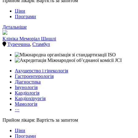
Прийом лікаря: Вартість за запитом
Ціни
Програми
Детальніше
Клініка Меморіал Шишлі
Туреччина
,
Стамбул
Акушерство і гінекологія
Гастроентерологія
Діагностика
Імунологія
Кардіологія
Кардіохірургія
Мамологія
···
Прийом лікаря: Вартість за запитом
Ціни
Програми