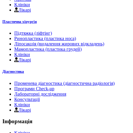
Клініки
Лікарі
Пластична хірургія
Підтяжка (ліфтінг)
Ринопластика (пластика носа)
Ліпосакція (видалення жирових відкладень)
Мамопластика (пластика грудей)
Клініки
Лікарі
Діагностика
Променева діагностика (діагностична радіологія)
Програми Check-up
Лабораторні дослідження
Консультації
Клініки
Лікарі
Інформація
Клініки