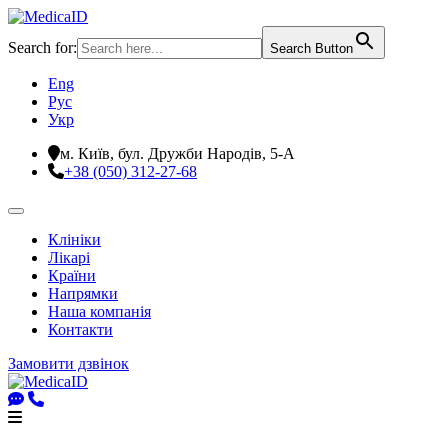
Search for:
Search Button
Eng
Рус
Укр
м. Київ, бул. Дружби Народів, 5-А
+38 (050) 312-27-68
Клініки
Лікарі
Країни
Напрямки
Наша компанія
Контакти
Замовити дзвінок