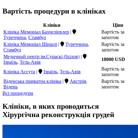
Вартість процедури в клініках
Клініки
Ціни
Клініка Меморіал Бахчеліевлер
|
Вартість за
Туреччина
,
Стамбул
запитом
Клініка Меморіал Шишлі
|
Туреччина
,
Вартість за
Стамбул
запитом
Медичний центр ім.Сураскі (Іхілов)
|
18000 USD
Ізраїль
,
Тель-Авів
Вартість за
Клініка Ассута
|
Ізраїль
,
Тель-Авів
запитом
Віденська приватна клініка
|
Австрія
,
Вартість за
Відень
запитом
Всі процедури
Клініки, в яких проводиться
Хірургічна реконструкція грудей