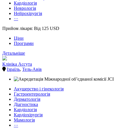
Кардіологія
Неврологія
Нейрохірургія
···
Прийом лікаря: Від 125 USD
Ціни
Програми
Детальніше
Клініка Ассута
Ізраїль
,
Тель-Авів
Акушерство і гінекологія
Гастроентерологія
Дерматологія
Діагностика
Кардіологія
Кардіохірургія
Мамологія
···