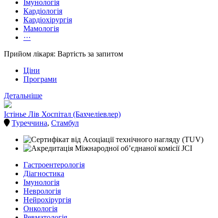
Імунологія
Кардіологія
Кардіохірургія
Мамологія
···
Прийом лікаря: Вартість за запитом
Ціни
Програми
Детальніше
Істінье Лів Хоспітал (Бахчеліевлер)
Туреччина
,
Стамбул
Гастроентерологія
Діагностика
Імунологія
Неврологія
Нейрохірургія
Онкологія
Ревматологія