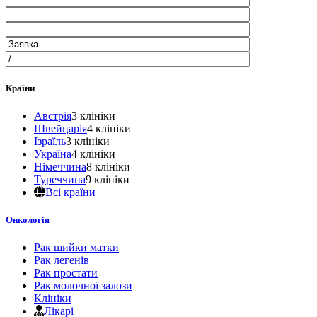
Країни
Австрія
3 клініки
Швейцарія
4 клініки
Ізраїль
3 клініки
Україна
4 клініки
Німеччина
8 клініки
Туреччина
9 клініки
Всі країни
Онкологія
Рак шийки матки
Рак легенів
Рак простати
Рак молочної залози
Клініки
Лікарі