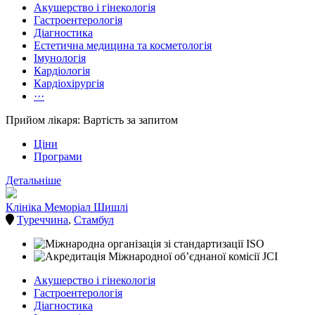
Акушерство і гінекологія
Гастроентерологія
Діагностика
Естетична медицина та косметологія
Імунологія
Кардіологія
Кардіохірургія
···
Прийом лікаря: Вартість за запитом
Ціни
Програми
Детальніше
Клініка Меморіал Шишлі
Туреччина
,
Стамбул
Акушерство і гінекологія
Гастроентерологія
Діагностика