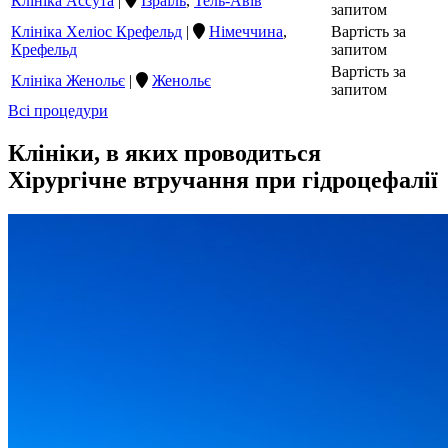
Клініка Ассута
|
Ізраїль
,
Тель-Авів
запитом
Клініка Хеліос Крефельд
|
Німеччина
,
Вартість за
Крефельд
запитом
Вартість за
Клініка Женольє
|
Женольє
запитом
Всі процедури
Клініки, в яких проводиться
Хірургічне втручання при гідроцефалії