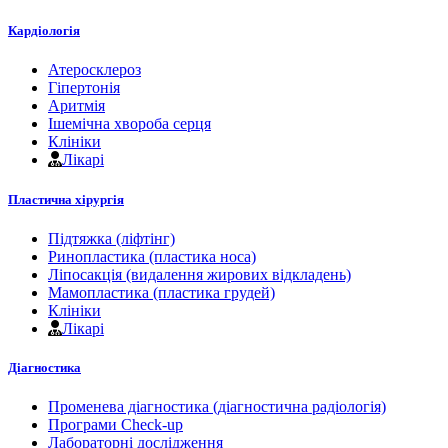
Кардіологія
Атеросклероз
Гіпертонія
Аритмія
Ішемічна хвороба серця
Клініки
Лікарі
Пластична хірургія
Підтяжка (ліфтінг)
Ринопластика (пластика носа)
Ліпосакція (видалення жирових відкладень)
Мамопластика (пластика грудей)
Клініки
Лікарі
Діагностика
Променева діагностика (діагностична радіологія)
Програми Check-up
Лабораторні дослідження