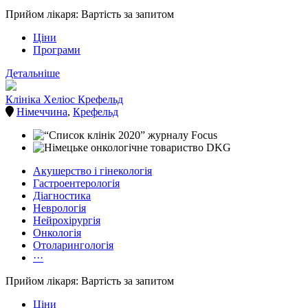
Прийом лікаря: Вартість за запитом
Ціни
Програми
Детальніше
Клініка Хеліос Крефельд
Німеччина
,
Крефельд
Акушерство і гінекологія
Гастроентерологія
Діагностика
Неврологія
Нейрохірургія
Онкологія
Отоларингологія
···
Прийом лікаря: Вартість за запитом
Ціни