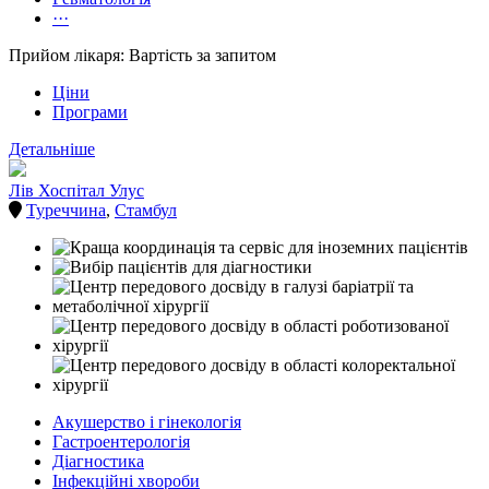
···
Прийом лікаря: Вартість за запитом
Ціни
Програми
Детальніше
Лів Хоспітал Улус
Туреччина
,
Стамбул
Акушерство і гінекологія
Гастроентерологія
Діагностика
Інфекційні хвороби