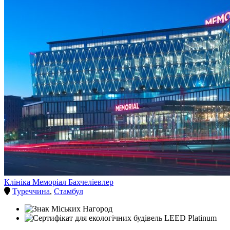
Клініка Меморіал Бахчеліевлер
Туреччина
,
Стамбул