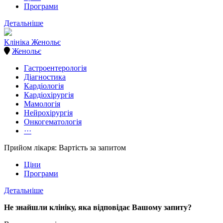
Програми
Детальніше
Клініка Женольє
Женольє
Гастроентерологія
Діагностика
Кардіологія
Кардіохірургія
Мамологія
Нейрохірургія
Онкогематологія
···
Прийом лікаря: Вартість за запитом
Ціни
Програми
Детальніше
Не знайшли клініку, яка відповідає Вашому запиту?