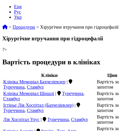
Eng
Рус
Укр
>
Процедури
>
Хірургічне втручання при гідроцефалії
Хірургічне втручання при гідроцефалії
?>
Вартість процедури в клініках
Клініки
Ціни
Клініка Меморіал Бахчеліевлер
|
Вартість за
Туреччина
,
Стамбул
запитом
Клініка Меморіал Шишлі
|
Туреччина
,
Вартість за
Стамбул
запитом
Істінье Лів Хоспітал (Бахчеліевлер)
|
Вартість за
Туреччина
,
Стамбул
запитом
Вартість за
Лів Хоспітал Улус
|
Туреччина
,
Стамбул
запитом
Вартість за