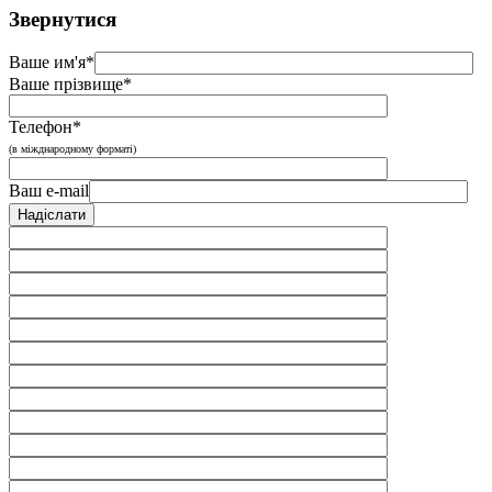
Звернутися
Ваше им'я*
Ваше прізвище*
Телефон*
(в міжднародному форматі)
Ваш e-mail