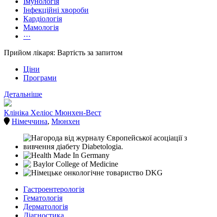
Імунологія
Інфекційні хвороби
Кардіологія
Мамологія
···
Прийом лікаря: Вартість за запитом
Ціни
Програми
Детальніше
Клініка Хеліос Мюнхен-Вест
Німеччина
,
Мюнхен
Гастроентерологія
Гематологія
Дерматологія
Діагностика