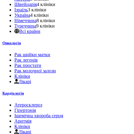
Швейцарія
4 клініки
Ізраїль
3 клініки
Україна
4 клініки
Німеччина
8 клініки
Туреччина
9 клініки
Всі країни
Онкологія
Рак шийки матки
Рак легенів
Рак простати
Рак молочної залози
Клініки
Лікарі
Кардіологія
Атеросклероз
Гіпертонія
Ішемічна хвороба серця
Аритмія
Клініки
Лікарі