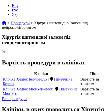
Eng
Рус
Укр
>
Процедури
>
Хірургія щитовидної залози під
нейромоніторингом
Хірургія щитовидної залози під
нейромоніторингом
?>
Вартість процедури в клініках
Клініки
Ціни
Клініка Хеліос Берлін-Бух
|
Німеччина
,
Вартість за
Берлін
запитом
Клініка Хеліос Мюнхен-Вест
|
Німеччина
,
Вартість за
Мюнхен
запитом
Всі процедури
Клініки, в яких проводиться Хірургія