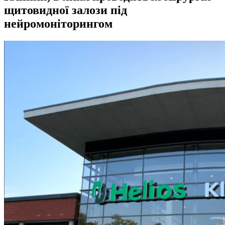
щитовидної залози під
нейромоніторингом