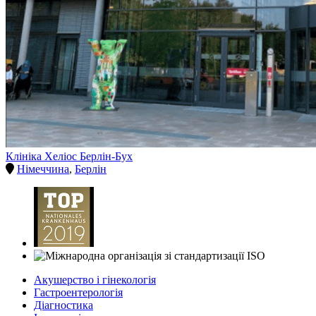
Клініка Хеліос Берлін-Бух
Німеччина
,
Берлін
Акушерство і гінекологія
Гастроентерологія
Діагностика