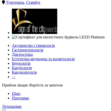
Туреччина
,
Стамбул
Акушерство і гінекологія
Гастроентерологія
Діагностика
Естетична медицина та косметологія
Імунологія
Кардіологія
Кардіохірургія
···
Прийом лікаря: Вартість за запитом
Ціни
Програми
Детальніше