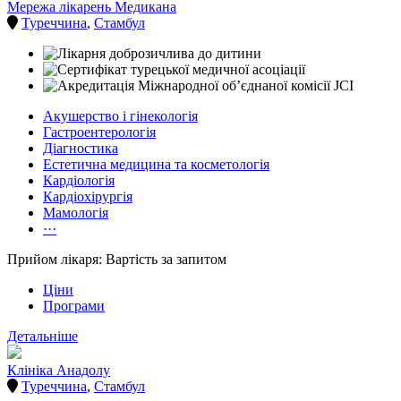
Мережа лікарень Медикана
Туреччина
,
Стамбул
Акушерство і гінекологія
Гастроентерологія
Діагностика
Естетична медицина та косметологія
Кардіологія
Кардіохірургія
Мамологія
···
Прийом лікаря: Вартість за запитом
Ціни
Програми
Детальніше
Клініка Анадолу
Туреччина
,
Стамбул