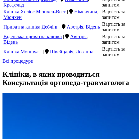
Крефельд
запитом
Клініка Хеліос Мюнхен-Вест
|
Німеччина
,
Вартість за
Мюнхен
запитом
Вартість за
Приватна клініка Деблінг
|
Австрія
,
Відень
запитом
Віденська приватна клініка
|
Австрія
,
Вартість за
Відень
запитом
Вартість за
Клініка Моншуазі
|
Швейцарія
,
Лозанна
запитом
Всі процедури
Клініки, в яких проводиться
Консультація ортопеда-травматолога