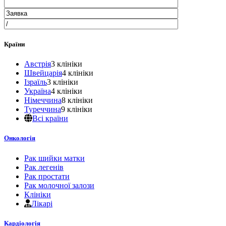
Країни
Австрія
3 клініки
Швейцарія
4 клініки
Ізраїль
3 клініки
Україна
4 клініки
Німеччина
8 клініки
Туреччина
9 клініки
Всі країни
Онкологія
Рак шийки матки
Рак легенів
Рак простати
Рак молочної залози
Клініки
Лікарі
Кардіологія