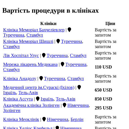
Вартість процедури в клініках
Клініки
Ціни
Клініка Меморіал Бахчеліевлер
|
Вартість за
Туреччина
,
Стамбул
запитом
Клініка Меморіал Шишлі
|
Туреччина
,
Вартість за
Стамбул
запитом
Вартість за
Лів Хоспітал Улус
|
Туреччина
,
Стамбул
запитом
Мережа лікарень Медикана
|
Туреччина
,
110 USD
Стамбул
Вартість за
Клініка Анадолу
|
Туреччина
,
Стамбул
запитом
Медичний центр ім.Сураскі (Іхілов)
|
650 USD
Ізраїль
,
Тель-Авів
Клініка Ассута
|
Ізраїль
,
Тель-Авів
850 USD
Академічна клініка Золінген
|
Німеччина
,
295 USD
Золінген
Вартість за
Клініка Меоклінік
|
Німеччина
,
Берлін
запитом
Клініка Хеліос Крефельд
|
Німеччина
,
Вартість за