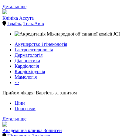
Детальніше
Клініка Ассута
Ізраїль
,
Тель-Авів
Акушерство і гінекологія
Гастроентерологія
Дерматологія
Діагностика
Кардіологія
Кардіохірургія
Мамологія
···
Прийом лікаря: Вартість за запитом
Ціни
Програми
Детальніше
Академічна клініка Золінген
Німеччина
,
Золінген