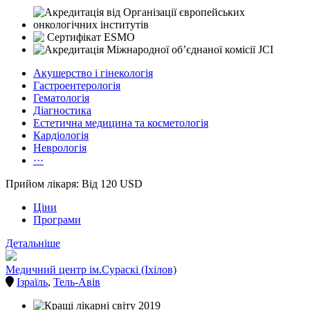
Акушерство і гінекологія
Гастроентерологія
Гематологія
Діагностика
Естетична медицина та косметологія
Кардіологія
Неврологія
···
Прийом лікаря: Від 120 USD
Ціни
Програми
Детальніше
Медичний центр ім.Сураскі (Іхілов)
Ізраїль
,
Тель-Авів