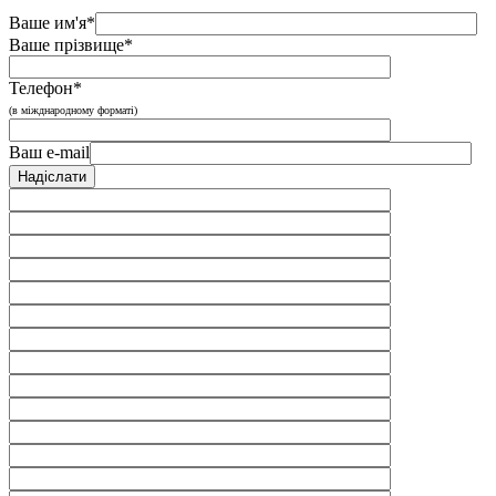
Ваше им'я*
Ваше прізвище*
Телефон*
(в міжднародному форматі)
Ваш e-mail