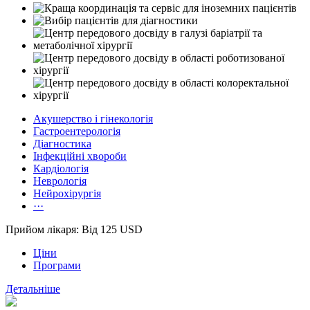
Акушерство і гінекологія
Гастроентерологія
Діагностика
Інфекційні хвороби
Кардіологія
Неврологія
Нейрохірургія
···
Прийом лікаря: Від 125 USD
Ціни
Програми
Детальніше