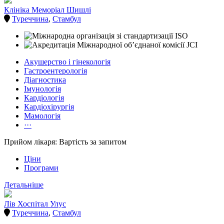
Клініка Меморіал Шишлі
Туреччина
,
Стамбул
Акушерство і гінекологія
Гастроентерологія
Діагностика
Імунологія
Кардіологія
Кардіохірургія
Мамологія
···
Прийом лікаря: Вартість за запитом
Ціни
Програми
Детальніше
Лів Хоспітал Улус
Туреччина
,
Стамбул