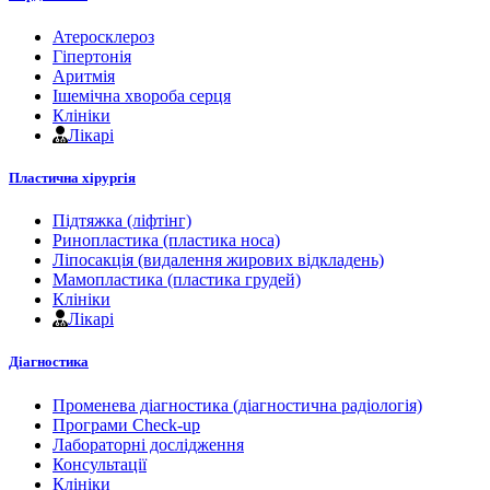
Атеросклероз
Гіпертонія
Аритмія
Ішемічна хвороба серця
Клініки
Лікарі
Пластична хірургія
Підтяжка (ліфтінг)
Ринопластика (пластика носа)
Ліпосакція (видалення жирових відкладень)
Мамопластика (пластика грудей)
Клініки
Лікарі
Діагностика
Променева діагностика (діагностична радіологія)
Програми Check-up
Лабораторні дослідження
Консультації
Клініки