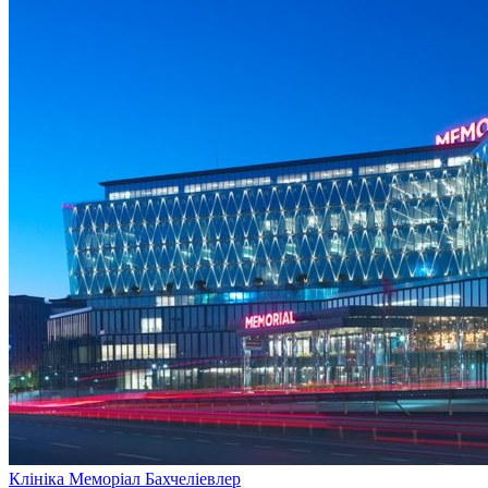
Клініка Меморіал Бахчеліевлер