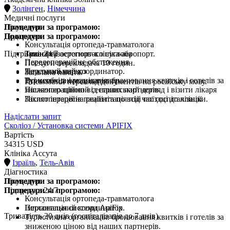
Золінген
,
Німеччина
Медичні послуги
Процедури за програмою:
Лікування
Процедури за програмою:
Додатково
Консультація ортопеда-травматолога
Підтримка 24/7
Заміна тазостегнового суглоба
Трансфер аеропорт-клініка-аеропорт.
Передопераційне обстеження
Послуги перекладача 10 годин.
Загальний наркоз
Персональний координатор.
Загальна палата.
Всі необхідні медикаменти
Туристична організація: бронювання квитків і готелів за
Письмовий переклад документів на російську мову.
Післяопераційний сестринський догляд і візити лікаря
зниженою ціною від наших партнерів.
Післяопераційна реабілітація під час госпіталізації
Захист інтересів пацієнта по всій поїздці до клініки.
Надіслати запит
Сколіоз / Установка системи APIFIX
Вартість
34315 USD
Клініка Ассута
Ізраїль
,
Тель-Авів
Діагностика
Процедури за програмою:
Лікування
Процедури за програмою:
Підтримка 24/7
Консультація ортопеда-травматолога
Імплантація системи ApiFix
Персональний координатор.
Тривалість 20 днів (госпіталізація до 7 днів)
Туристична організація: бронювання квитків і готелів за
зниженою ціною від наших партнерів.