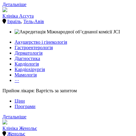
Детальніше
Клініка Ассута
Ізраїль
,
Тель-Авів
Акушерство і гінекологія
Гастроентерологія
Дерматологія
Діагностика
Кардіологія
Кардіохірургія
Мамологія
···
Прийом лікаря: Вартість за запитом
Ціни
Програми
Детальніше
Клініка Женольє
Женольє