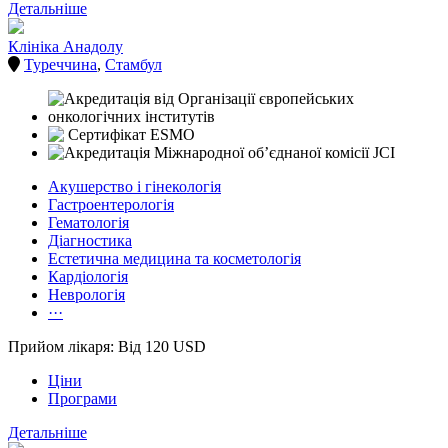
Детальніше
Клініка Анадолу
Туреччина
,
Стамбул
Акушерство і гінекологія
Гастроентерологія
Гематологія
Діагностика
Естетична медицина та косметологія
Кардіологія
Неврологія
···
Прийом лікаря: Від 120 USD
Ціни
Програми
Детальніше