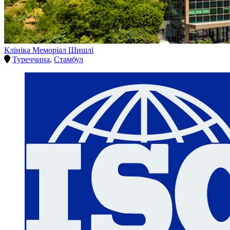
Клініка Меморіал Шишлі
Туреччина
,
Стамбул