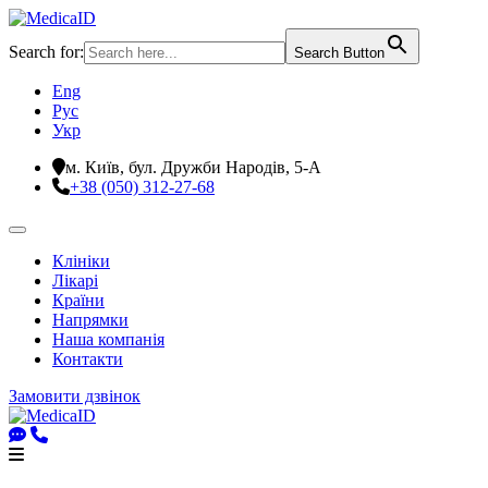
Search for:
Search Button
Eng
Рус
Укр
м. Київ, бул. Дружби Народів, 5-А
+38 (050) 312-27-68
Клініки
Лікарі
Країни
Напрямки
Наша компанія
Контакти
Замовити дзвінок