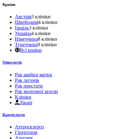
Країни
Австрія
3 клініки
Швейцарія
4 клініки
Ізраїль
3 клініки
Україна
4 клініки
Німеччина
8 клініки
Туреччина
9 клініки
Всі країни
Онкологія
Рак шийки матки
Рак легенів
Рак простати
Рак молочної залози
Клініки
Лікарі
Кардіологія
Атеросклероз
Гіпертонія
Аритмія