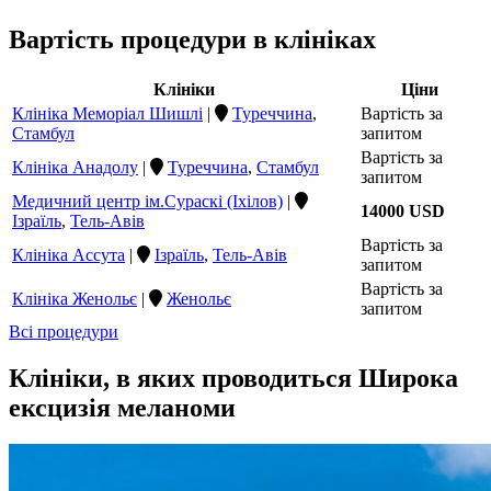
Вартість процедури в клініках
Клініки
Ціни
Клініка Меморіал Шишлі
|
Туреччина
,
Вартість за
Стамбул
запитом
Вартість за
Клініка Анадолу
|
Туреччина
,
Стамбул
запитом
Медичний центр ім.Сураскі (Іхілов)
|
14000 USD
Ізраїль
,
Тель-Авів
Вартість за
Клініка Ассута
|
Ізраїль
,
Тель-Авів
запитом
Вартість за
Клініка Женольє
|
Женольє
запитом
Всі процедури
Клініки, в яких проводиться Широка
ексцизія меланоми