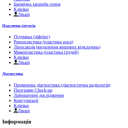
Ішемічна хвороба серця
Клініки
Лікарі
Пластична хірургія
Підтяжка (ліфтінг)
Ринопластика (пластика носа)
Ліпосакція (видалення жирових відкладень)
Мамопластика (пластика грудей)
Клініки
Лікарі
Діагностика
Променева діагностика (діагностична радіологія)
Програми Check-up
Лабораторні дослідження
Консультації
Клініки
Лікарі
Інформація