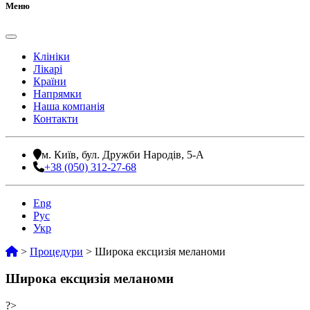
Меню
Клініки
Лікарі
Країни
Напрямки
Наша компанія
Контакти
м. Київ, бул. Дружби Народів, 5-А
+38 (050) 312-27-68
Eng
Рус
Укр
>
Процедури
>
Широка ексцизія меланоми
Широка ексцизія меланоми
?>