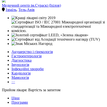
Медичний центр ім.Сураскі (Іхілов)
Ізраїль
,
Тель-Авів
Акушерство і гінекологія
Гастроентерологія
Діагностика
Імунологія
Інфекційні хвороби
Кардіологія
Мамологія
···
Прийом лікаря: Вартість за запитом
Ціни
Програми