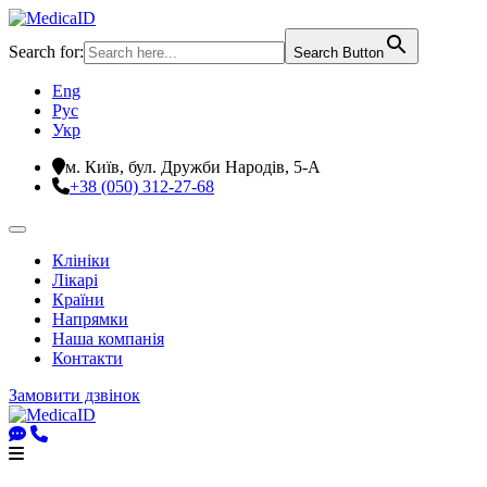
Search for:
Search Button
Eng
Рус
Укр
м. Київ, бул. Дружби Народів, 5-А
+38 (050) 312-27-68
Клініки
Лікарі
Країни
Напрямки
Наша компанія
Контакти
Замовити дзвінок