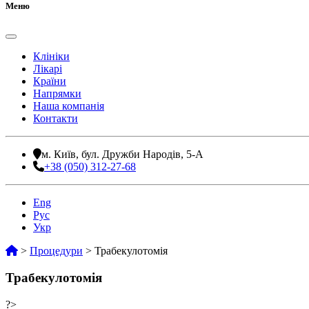
Меню
Клініки
Лікарі
Країни
Напрямки
Наша компанія
Контакти
м. Київ, бул. Дружби Народів, 5-А
+38 (050) 312-27-68
Eng
Рус
Укр
>
Процедури
>
Трабекулотомія
Трабекулотомія
?>