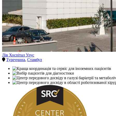
Лів Хоспітал Улус
Туреччина
,
Стамбул