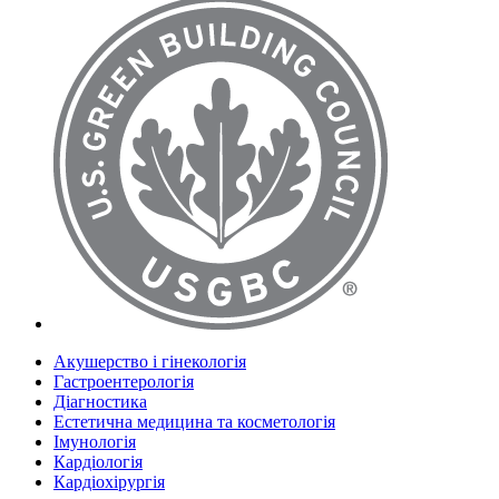
Акушерство і гінекологія
Гастроентерологія
Діагностика
Естетична медицина та косметологія
Імунологія
Кардіологія
Кардіохірургія