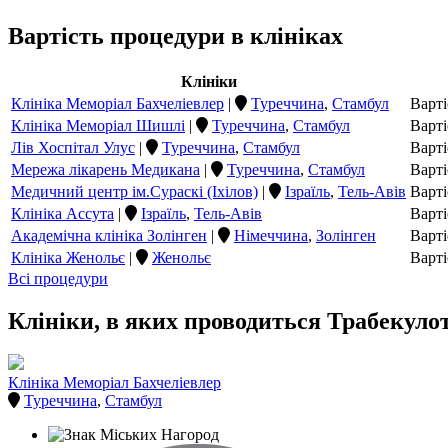
Вартість процедури в клініках
Клініки
Клініка Меморіал Бахчеліевлер
|
Туреччина
,
Стамбул
Варті
Клініка Меморіал Шишлі
|
Туреччина
,
Стамбул
Варті
Лів Хоспітал Улус
|
Туреччина
,
Стамбул
Варті
Мережа лікарень Медикана
|
Туреччина
,
Стамбул
Варті
Медичний центр ім.Сураскі (Іхілов)
|
Ізраїль
,
Тель-Авів
Варті
Клініка Ассута
|
Ізраїль
,
Тель-Авів
Варті
Академічна клініка Золінген
|
Німеччина
,
Золінген
Варті
Клініка Женольє
|
Женольє
Варті
Всі процедури
Клініки, в яких проводиться Трабекуло
Клініка Меморіал Бахчеліевлер
Туреччина
,
Стамбул