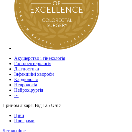
Акушерство і гінекологія
Гастроентерологія
Діагностика
Інфекційні хвороби
Кардіологія
Неврологія
Нейрохірургія
···
Прийом лікаря: Від 125 USD
Ціни
Програми
Детальніше