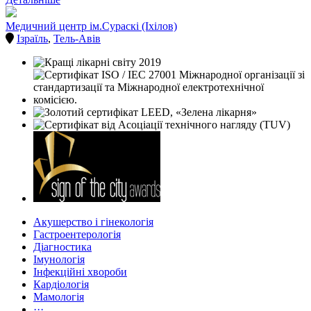
Медичний центр ім.Сураскі (Іхілов)
Ізраїль
,
Тель-Авів
Акушерство і гінекологія
Гастроентерологія
Діагностика
Імунологія
Інфекційні хвороби
Кардіологія
Мамологія
···