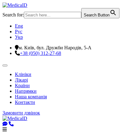
Search for:
Search Button
Eng
Рус
Укр
м. Київ, бул. Дружби Народів, 5-А
+38 (050) 312-27-68
Клініки
Лікарі
Країни
Напрямки
Наша компанія
Контакти
Замовити дзвінок