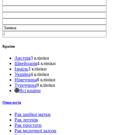
Країни
Австрія
3 клініки
Швейцарія
4 клініки
Ізраїль
3 клініки
Україна
4 клініки
Німеччина
8 клініки
Туреччина
9 клініки
Всі країни
Онкологія
Рак шийки матки
Рак легенів
Рак простати
Рак молочної залози