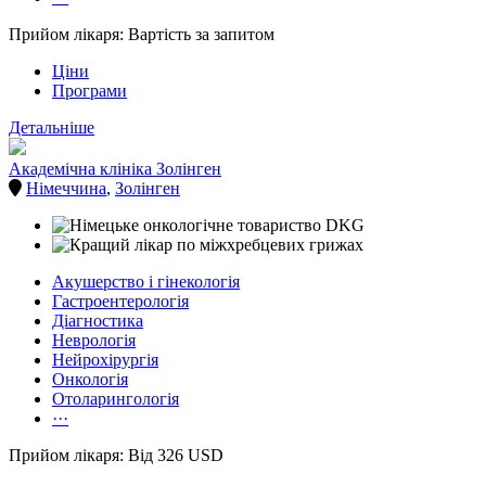
Прийом лікаря: Вартість за запитом
Ціни
Програми
Детальніше
Академічна клініка Золінген
Німеччина
,
Золінген
Акушерство і гінекологія
Гастроентерологія
Діагностика
Неврологія
Нейрохірургія
Онкологія
Отоларингологія
···
Прийом лікаря: Від 326 USD