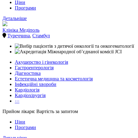
Ціни
Програми
Детальніше
Клініка Медіполь
Туреччина
,
Стамбул
Акушерство і гінекологія
Гастроентерологія
Діагностика
Естетична медицина та косметологія
Інфекційні хвороби
Кардіологія
Кардіохірургія
···
Прийом лікаря: Вартість за запитом
Ціни
Програми
Детальніше