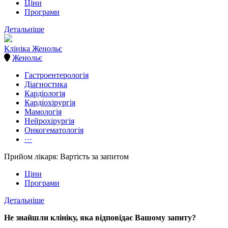
Ціни
Програми
Детальніше
Клініка Женольє
Женольє
Гастроентерологія
Діагностика
Кардіологія
Кардіохірургія
Мамологія
Нейрохірургія
Онкогематологія
···
Прийом лікаря: Вартість за запитом
Ціни
Програми
Детальніше
Не знайшли клініку, яка відповідає Вашому запиту?