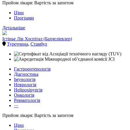
Прийом лікаря: Вартість за запитом
Ціни
Програми
Детальніше
Істінье Лів Хоспітал (Бахчеліевлер)
Туреччина
,
Стамбул
Гастроентерологія
Діагностика
Імунологія
Неврологія
Нейрохірургія
Онкологія
Ревматологія
···
Прийом лікаря: Вартість за запитом
Ціни