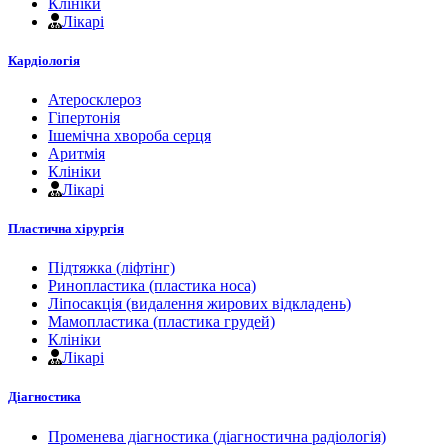
Клініки
Лікарі
Кардіологія
Атеросклероз
Гіпертонія
Ішемічна хвороба серця
Аритмія
Клініки
Лікарі
Пластична хірургія
Підтяжка (ліфтінг)
Ринопластика (пластика носа)
Ліпосакція (видалення жирових відкладень)
Мамопластика (пластика грудей)
Клініки
Лікарі
Діагностика
Променева діагностика (діагностична радіологія)