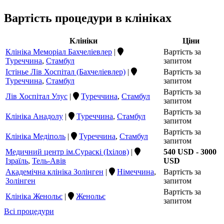
Вартість процедури в клініках
Клініки
Ціни
Клініка Меморіал Бахчеліевлер
|
Вартість за
Туреччина
,
Стамбул
запитом
Істінье Лів Хоспітал (Бахчеліевлер)
|
Вартість за
Туреччина
,
Стамбул
запитом
Вартість за
Лів Хоспітал Улус
|
Туреччина
,
Стамбул
запитом
Вартість за
Клініка Анадолу
|
Туреччина
,
Стамбул
запитом
Вартість за
Клініка Медіполь
|
Туреччина
,
Стамбул
запитом
Медичний центр ім.Сураскі (Іхілов)
|
540 USD - 3000
Ізраїль
,
Тель-Авів
USD
Академічна клініка Золінген
|
Німеччина
,
Вартість за
Золінген
запитом
Вартість за
Клініка Женольє
|
Женольє
запитом
Всі процедури