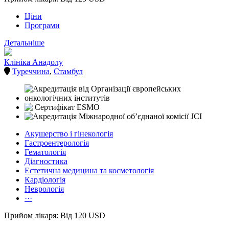
Ціни
Програми
Детальніше
Клініка Анадолу
Туреччина
,
Стамбул
Акушерство і гінекологія
Гастроентерологія
Гематологія
Діагностика
Естетична медицина та косметологія
Кардіологія
Неврологія
···
Прийом лікаря: Від 120 USD