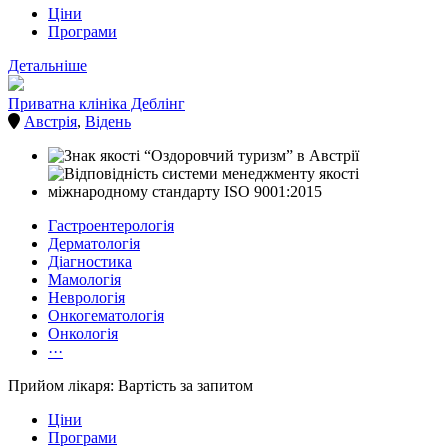
Ціни
Програми
Детальніше
Приватна клініка Деблінг
Австрія
,
Відень
Гастроентерологія
Дерматологія
Діагностика
Мамологія
Неврологія
Онкогематологія
Онкологія
···
Прийом лікаря: Вартість за запитом
Ціни
Програми