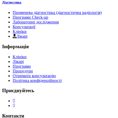
Діагностика
Променева діагностика (діагностична радіологія)
Програми Check-up
Лабораторні дослідження
Консультації
Клініки
Лікарі
Інформація
Клініки
Лікарі
Програми
Процедури
Отримати консультацію
Політика конфіденційності
Приєднуйтесь
Контакти