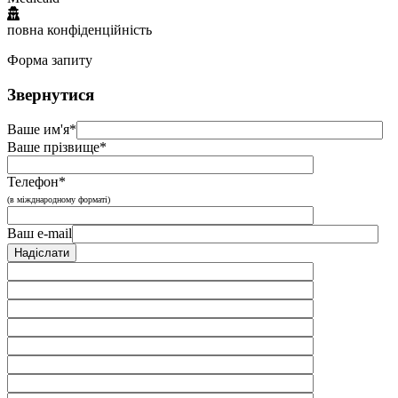
повна конфіденційність
Форма запиту
Звернутися
Ваше им'я*
Ваше прізвище*
Телефон*
(в міжднародному форматі)
Ваш e-mail