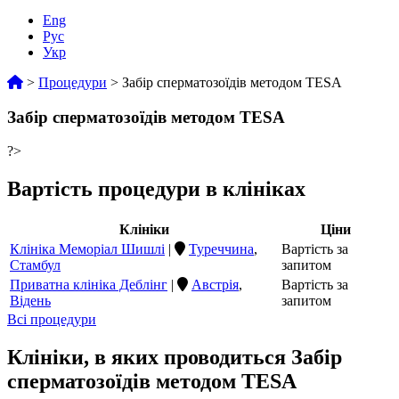
Eng
Рус
Укр
>
Процедури
>
Забір сперматозоїдів методом TESA
Забір сперматозоїдів методом TESA
?>
Вартість процедури в клініках
Клініки
Ціни
Клініка Меморіал Шишлі
|
Туреччина
,
Вартість за
Стамбул
запитом
Приватна клініка Деблінг
|
Австрія
,
Вартість за
Відень
запитом
Всі процедури
Клініки, в яких проводиться Забір
сперматозоїдів методом TESA