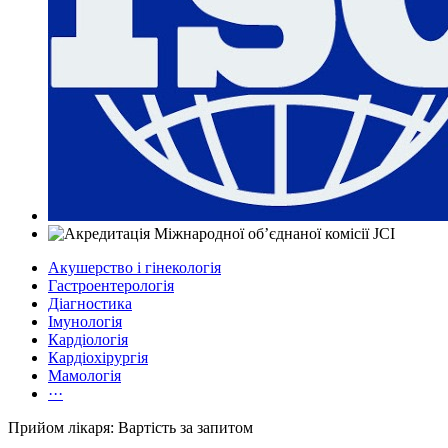
Акушерство і гінекологія
Гастроентерологія
Діагностика
Імунологія
Кардіологія
Кардіохірургія
Мамологія
···
Прийом лікаря: Вартість за запитом