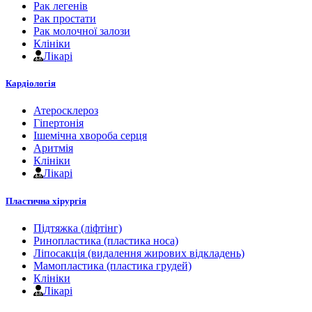
Рак легенів
Рак простати
Рак молочної залози
Клініки
Лікарі
Кардіологія
Атеросклероз
Гіпертонія
Ішемічна хвороба серця
Аритмія
Клініки
Лікарі
Пластична хірургія
Підтяжка (ліфтінг)
Ринопластика (пластика носа)
Ліпосакція (видалення жирових відкладень)
Мамопластика (пластика грудей)
Клініки
Лікарі