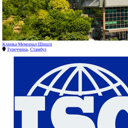
Клініка Меморіал Шишлі
Туреччина
,
Стамбул