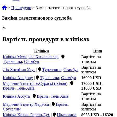
>
Процедури
>
Заміна тазостегнового суглоба
Заміна тазостегнового суглоба
?>
Вартість процедури в клініках
Клініки
Ціни
Клініка Меморіал Бахчеліевлер
|
Вартість за
Туреччина
,
Стамбул
запитом
Вартість за
Лів Хоспітал Улус
|
Туреччина
,
Стамбул
запитом
Клініка Анадолу
|
Туреччина
,
Стамбул
16000 USD
Медичний центр ім.Сураскі (Іхілов)
|
17000 USD -
Ізраїль
,
Тель-Авів
21000 USD
Вартість за
Клініка Ассута
|
Ізраїль
,
Тель-Авів
запитом
Медичний центр Хадасса
|
Ізраїль
,
Вартість за
Єрусалим
запитом
Клініка Хеліос Берлін-Бух
|
Німеччина
,
8923 USD - 16320