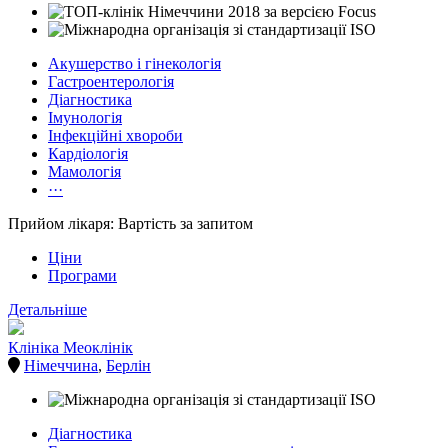
Акушерство і гінекологія
Гастроентерологія
Діагностика
Імунологія
Інфекційні хвороби
Кардіологія
Мамологія
···
Прийом лікаря: Вартість за запитом
Ціни
Програми
Детальніше
Клініка Меоклінік
Німеччина
,
Берлін
Діагностика