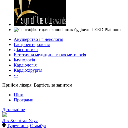
Акушерство і гінекологія
Гастроентерологія
Діагностика
Естетична медицина та косметологія
Імунологія
Кардіологія
Кардіохірургія
···
Прийом лікаря: Вартість за запитом
Ціни
Програми
Детальніше
Лів Хоспітал Улус
Туреччина
,
Стамбул