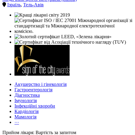
Ізраїль
,
Тель-Авів
Акушерство і гінекологія
Гастроентерологія
Діагностика
Імунологія
Інфекційні хвороби
Кардіологія
Мамологія
···
Прийом лікаря: Вартість за запитом