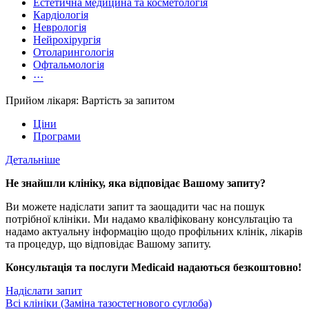
Естетична медицина та косметологія
Кардіологія
Неврологія
Нейрохірургія
Отоларингологія
Офтальмологія
···
Прийом лікаря: Вартість за запитом
Ціни
Програми
Детальніше
Не знайшли клініку, яка відповідає Вашому запиту?
Ви можете надіслати запит та заощадити час на пошук
потрібної клініки. Ми надамо кваліфіковану консультацію та
надамо актуальну інформацію щодо профільних клінік, лікарів
та процедур, що відповідає Вашому запиту.
Консультація та послуги Medicaid надаються безкоштовно!
Надіслати запит
Всі клініки (Заміна тазостегнового суглоба)