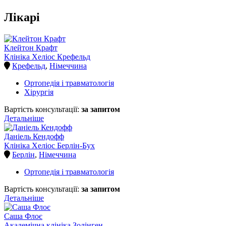
Лікарі
Клейтон Крафт
Клініка Хеліос Крефельд
Крефельд
,
Німеччина
Ортопедія і травматологія
Хірургія
Вартість консультації:
за запитом
Детальніше
Даніель Кендофф
Клініка Хеліос Берлін-Бух
Берлін
,
Німеччина
Ортопедія і травматологія
Вартість консультації:
за запитом
Детальніше
Саша Флоє
Академічна клініка Золінген