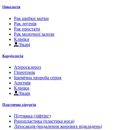
Онкологія
Рак шийки матки
Рак легенів
Рак простати
Рак молочної залози
Клініки
Лікарі
Кардіологія
Атеросклероз
Гіпертонія
Ішемічна хвороба серця
Аритмія
Клініки
Лікарі
Пластична хірургія
Підтяжка (ліфтінг)
Ринопластика (пластика носа)
Ліпосакція (видалення жирових відкладень)