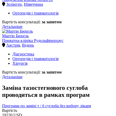
Золінген
,
Німеччина
Ортопедія і травматологія
Вартість консультації:
за запитом
Детальніше
Мартін Бюхель
Приватна клініка Рудольфінерхаус
Австрія
,
Відень
Діагностика
Ортопедія і травматологія
Хірургія
Вартість консультації:
за запитом
Детальніше
Заміна тазостегнового суглоба
проводиться в рамках програм
Програма по заміні т / б суглоба без вибору лікаря
Вартість
19220 USD