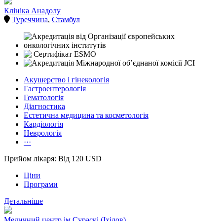
Клініка Анадолу
Туреччина
,
Стамбул
Акушерство і гінекологія
Гастроентерологія
Гематологія
Діагностика
Естетична медицина та косметологія
Кардіологія
Неврологія
···
Прийом лікаря: Від 120 USD
Ціни
Програми
Детальніше
Медичний центр ім.Сураскі (Іхілов)