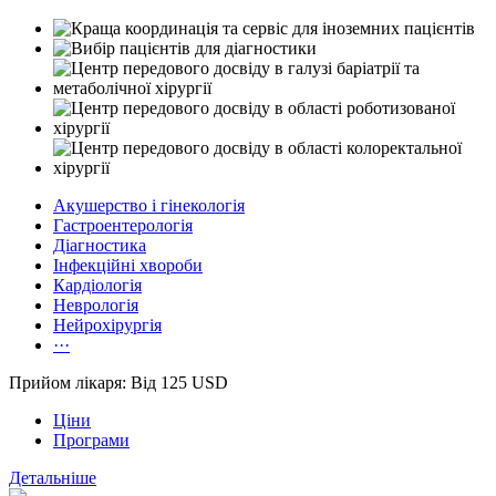
Акушерство і гінекологія
Гастроентерологія
Діагностика
Інфекційні хвороби
Кардіологія
Неврологія
Нейрохірургія
···
Прийом лікаря: Від 125 USD
Ціни
Програми
Детальніше