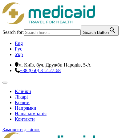
Search for:
Search Button
Eng
Рус
Укр
м. Київ, бул. Дружби Народів, 5-А
+38 (050) 312-27-68
Клініки
Лікарі
Країни
Напрямки
Наша компанія
Контакти
Замовити дзвінок