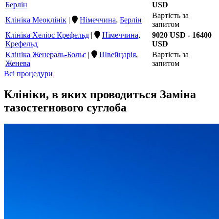
Берлін
USD
Вартість за
Клініка Меоклінік
|
Німеччина
,
Берлін
запитом
Клініка Хеліос Крефельд
|
Німеччина
,
9020 USD - 16400
Крефельд
USD
Клініка Женераль-Больє
|
Швейцарія
,
Вартість за
Женева
запитом
Всі процедури
Клініки, в яких проводиться Заміна
тазостегнового суглоба