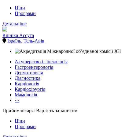
Ціни
Програми
Детальніше
Клініка Ассута
Ізраїль
,
Тель-Авів
Акушерство і гінекологія
Гастроентерологія
Дерматологія
Діагностика
Кардіологія
Кардіохірургія
Мамологія
···
Прийом лікаря: Вартість за запитом
Ціни
Програми
Детальніше