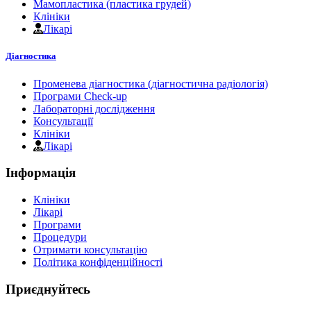
Мамопластика (пластика грудей)
Клініки
Лікарі
Діагностика
Променева діагностика (діагностична радіологія)
Програми Check-up
Лабораторні дослідження
Консультації
Клініки
Лікарі
Інформація
Клініки
Лікарі
Програми
Процедури
Отримати консультацію
Політика конфіденційності
Приєднуйтесь