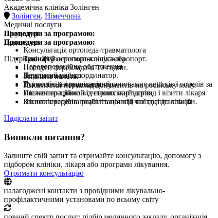
Академічна клініка Золінген
Золінген
,
Німеччина
Медичні послуги
Процедури за програмою:
Лікування
Процедури за програмою:
Додатково
Консультація ортопеда-травматолога
Підтримка 24/7
Заміна тазостегнового суглоба
Трансфер аеропорт-клініка-аеропорт.
Передопераційне обстеження
Послуги перекладача 10 годин.
Загальний наркоз
Персональний координатор.
Загальна палата.
Всі необхідні медикаменти
Туристична організація: бронювання квитків і готелів за
Письмовий переклад документів на російську мову.
Післяопераційний сестринський догляд і візити лікаря
зниженою ціною від наших партнерів.
Післяопераційна реабілітація під час госпіталізації
Захист інтересів пацієнта по всій поїздці до клініки.
Надіслати запит
Виникли питання?
Залиште свій запит та отримайте консультацію, допомогу з
підбором клініки, лікаря або програми лікування.
Отримати консультацію
налагоджені контакти з провідними лікувально-
профілактичними установами по всьому світу
повний спектр послуг: підбір медичного закладу, організація