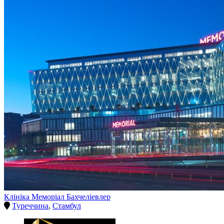
Клініка Меморіал Бахчеліевлер
Туреччина
,
Стамбул