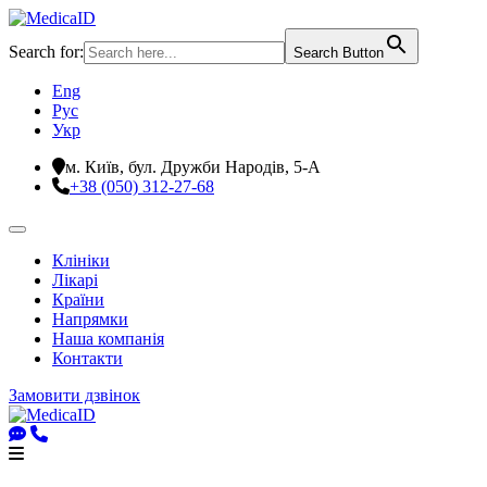
Search for:
Search Button
Eng
Рус
Укр
м. Київ, бул. Дружби Народів, 5-А
+38 (050) 312-27-68
Клініки
Лікарі
Країни
Напрямки
Наша компанія
Контакти
Замовити дзвінок