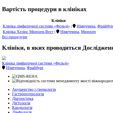
Вартість процедури в клініках
Клініки
Клініка лімфатичної системи «Фельді»
|
Німеччина
,
Фрайбур
Клініка Хеліос Мюнхен-Вест
|
Німеччина
,
Мюнхен
Всі процедури
Клініки, в яких проводиться Досліджен
Клініка лімфатичної системи «Фельді»
Німеччина
,
Фрайбург
Акушерство і гінекологія
Гастроентерологія
Діагностика
Дієтологія
Кардіологія
Лімфологія