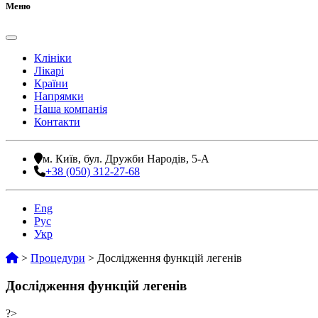
Меню
Клініки
Лікарі
Країни
Напрямки
Наша компанія
Контакти
м. Київ, бул. Дружби Народів, 5-А
+38 (050) 312-27-68
Eng
Рус
Укр
>
Процедури
>
Дослідження функцій легенів
Дослідження функцій легенів
?>