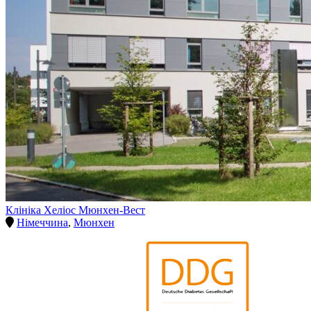
Клініка Хеліос Мюнхен-Вест
Німеччина
,
Мюнхен