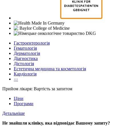
Гастроентерологія
Гематологія
Дерматологія
Діагностика
Дієтологія
Естетична медицина та косметологія
Кардіологія
···
Прийом лікаря: Вартість за запитом
Ціни
Програми
Детальніше
Не знайшли клініку, яка відповідає Вашому запиту?