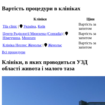
Вартість процедури в клініках
Клініки
Ціни
Вартість за
Tila clinic
|
Україна
,
Київ
запитом
Центр Радіології Мюнхена (Conradia)
|
Вартість за
Німеччина
,
Мюнхен
запитом
Вартість за
Клініка Несенс Женольє
|
Женольє
запитом
Всі процедури
Клініки, в яких проводиться УЗД
області живота і малого таза