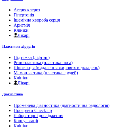
Атеросклероз
Гіпертонія
Ішемічна хвороба серця
Аритмія
Клініки
Лікарі
Пластична хірургія
Підтяжка (ліфтінг)
Ринопластика (пластика носа)
Ліпосакція (видалення жирових відкладень)
Мамопластика (пластика грудей)
Клініки
Лікарі
Діагностика
Променева діагностика (діагностична радіологія)
Програми Check-up
Лабораторні дослідження
Консультації
Клініки