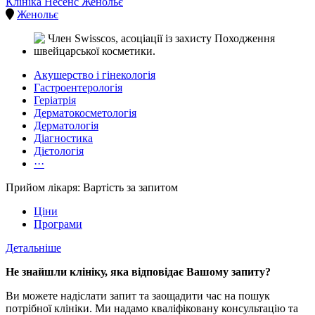
Клініка Несенс Женольє
Женольє
Акушерство і гінекологія
Гастроентерологія
Геріатрія
Дерматокосметологія
Дерматологія
Діагностика
Дієтологія
···
Прийом лікаря: Вартість за запитом
Ціни
Програми
Детальніше
Не знайшли клініку, яка відповідає Вашому запиту?
Ви можете надіслати запит та заощадити час на пошук
потрібної клініки. Ми надамо кваліфіковану консультацію та