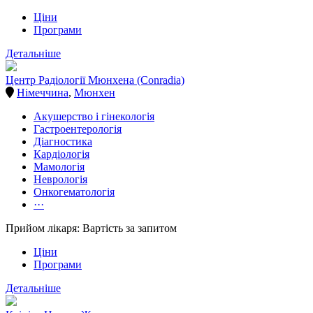
Ціни
Програми
Детальніше
Центр Радіології Мюнхена (Conradia)
Німеччина
,
Мюнхен
Акушерство і гінекологія
Гастроентерологія
Діагностика
Кардіологія
Мамологія
Неврологія
Онкогематологія
···
Прийом лікаря: Вартість за запитом
Ціни
Програми
Детальніше