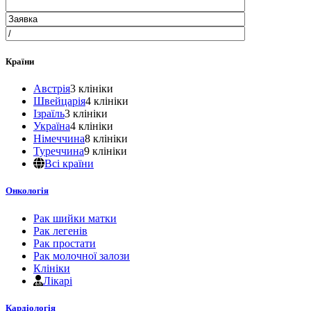
Країни
Австрія
3 клініки
Швейцарія
4 клініки
Ізраїль
3 клініки
Україна
4 клініки
Німеччина
8 клініки
Туреччина
9 клініки
Всі країни
Онкологія
Рак шийки матки
Рак легенів
Рак простати
Рак молочної залози
Клініки
Лікарі
Кардіологія