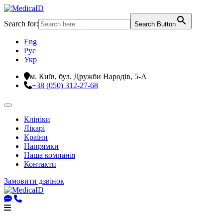
Search for:
Search Button
Eng
Рус
Укр
м. Київ, бул. Дружби Народів, 5-А
+38 (050) 312-27-68
Клініки
Лікарі
Країни
Напрямки
Наша компанія
Контакти
Замовити дзвінок