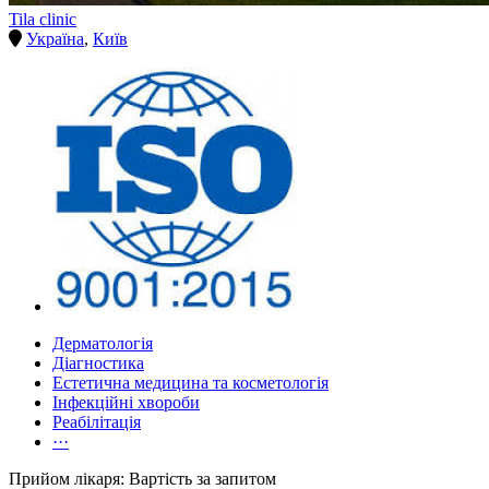
Tila clinic
Україна
,
Київ
Дерматологія
Діагностика
Естетична медицина та косметологія
Інфекційні хвороби
Реабілітація
···
Прийом лікаря: Вартість за запитом